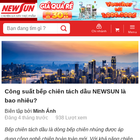
Skip
to
content
Tìm
kiếm:
Chi nhánh
Menu
Công suất bếp chiên tách dầu NEWSUN là
bao nhiêu?
Biên tập bởi
Minh Ánh
Đăng 4 tháng trước
938 Lượt xem
Bếp chiên tách dầu là dòng bếp chiên nhúng được áp
dụng công nghệ chiên hoàn toàn mới. Với khả năng chiên