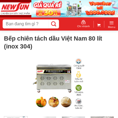
Skip
to
content
Tìm
kiếm:
Chi nhánh
Menu
Bếp chiên tách dầu Việt Nam 80 lít
(inox 304)