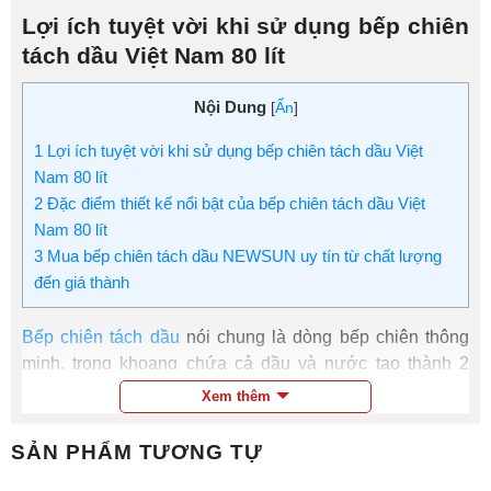
Lợi ích tuyệt vời khi sử dụng bếp chiên
tách dầu Việt Nam 80 lít
Nội Dung
[
Ẩn
]
1
Lợi ích tuyệt vời khi sử dụng bếp chiên tách dầu Việt
Nam 80 lít
2
Đặc điểm thiết kế nổi bật của bếp chiên tách dầu Việt
Nam 80 lít
3
Mua bếp chiên tách dầu NEWSUN uy tín từ chất lượng
đến giá thành
Bếp chiên tách dầu
nói chung là dòng bếp chiên thông
minh, trong khoang chứa cả dầu và nước tạo thành 2
tầng chất lỏng tách biệt, không hòa tan. Do khối lượng
Xem thêm
riêng của dầu nhẹ hơn của nước nên dầu sẽ nổi lên trên
để chiên thực phẩm. Tầng nước ở bên dưới để chứa cặn
SẢN PHẨM TƯƠNG TỰ
thực phẩm lắng xuống, giữ cho lớp dầu chiên không bị