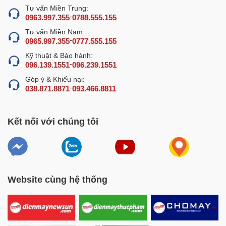
Tư vấn Miền Trung:
-
0963.997.355
0788.555.155
Tư vấn Miền Nam:
-
0965.997.355
0777.555.155
Kỹ thuật & Bảo hành:
-
096.139.1551
096.239.1551
Góp ý & Khiếu nại:
-
038.871.8871
093.466.8811
Kết nối với chúng tôi
Website cùng hệ thống
Cấu tạo bếp chiên tách dầu Việt Nam 80 lít