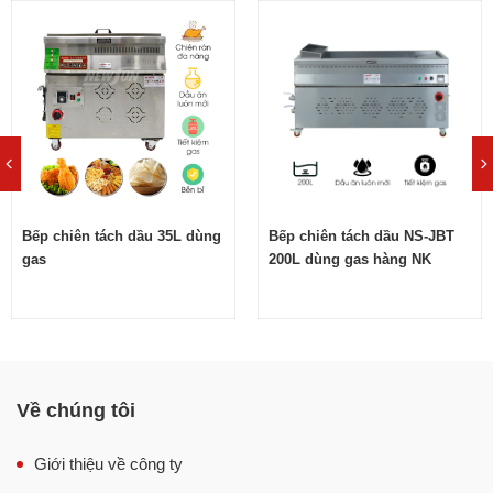
cháy, có mùi khét, màu sắc không bị biến đổi và có thể
dùng nhiều lần hơn.
Nhờ nguyên lý hoạt động như vậy, bếp chiên tách dầu
Việt Nam dùng điện mang đến sự khác biệt hoàn toàn so
với các sản phẩm bếp chiên khác:
Chiên thực phẩm số lượng lớn một cách nhanh chóng
Thành phẩm chín đều, vàng giòn, đẹp mắt và không
Bếp chiên tách dầu 35L dùng
Bếp chiên tách dầu NS-JBT
lẫn mùi
gas
200L dùng gas hàng NK
Giữ cho lớp dầu chiên luôn tươi mới, không chứa cặn
hay cháy khét
Không bị bắn, nổ dầu như bếp chiên thường.
Cài đặt nhiệt độ linh hoạt từ 0-300°C.
Về chúng tôi
Sử dụng nhiên liệu điện an toàn, tiện lợi và tiết kiệm
điện.
Giới thiệu về công ty