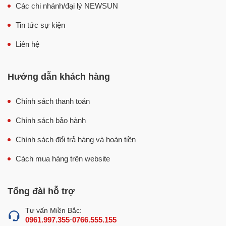
Các chi nhánh/đại lý NEWSUN
Tin tức sự kiện
Liên hệ
Hướng dẫn khách hàng
Chính sách thanh toán
Lợi ích khi sử dụng bếp chiên tách dầu Việt Nam 80 lít
Chính sách bảo hành
Đặc điểm thiết kế nổi bật của bếp chiên
Chính sách đổi trả hàng và hoàn tiền
tách dầu Việt Nam 80 lít
Cách mua hàng trên website
Bếp chiên tách dầu Việt Nam 80 lít được nghiên cứu sản
xuất với công nghệ chiên hoàn toàn mới, kết hợp cùng
Tổng đài hỗ trợ
nhiều ưu điểm vượt trội cả về thiết kế lẫn tính năng sử
dụng, hứa hẹn sẽ trở thành thiết bị chiên rán thực phẩm
Tư vấn Miền Bắc:
hàng đầu hiện nay.
-
0961.997.355
0766.555.155