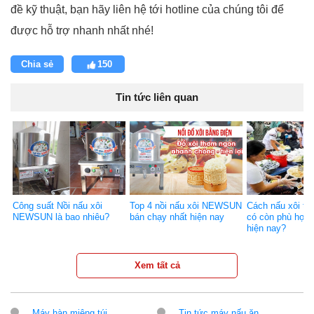
đề kỹ thuật, bạn hãy liên hệ tới hotline của chúng tôi để
được hỗ trợ nhanh nhất nhé!
Chia sẻ
150
Tin tức liên quan
Công suất Nồi nấu xôi
Top 4 nồi nấu xôi NEWSUN
Cách nấu xôi tr
NEWSUN là bao nhiêu?
bán chạy nhất hiện nay
có còn phù hợp 
hiện nay?
Xem tất cả
Máy hàn miệng túi
Tin tức máy nấu ăn