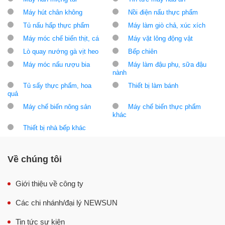
Máy hút chân không
Nồi điện nấu thực phẩm
Tủ nấu hấp thực phẩm
Máy làm giò chả, xúc xích
Máy móc chế biến thịt, cá
Máy vặt lông động vật
Lò quay nướng gà vịt heo
Bếp chiên
Máy móc nấu rượu bia
Máy làm đậu phụ, sữa đậu
nành
Tủ sấy thực phẩm, hoa
Thiết bị làm bánh
quả
Máy chế biến nông sản
Máy chế biến thực phẩm
khác
Thiết bị nhà bếp khác
Về chúng tôi
Giới thiệu về công ty
Các chi nhánh/đại lý NEWSUN
Tin tức sự kiện