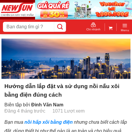
Skip
to
content
Tìm
kiếm:
Chi nhánh
Menu
Hướng dẫn lắp đặt và sử dụng nồi nấu xôi
bằng điện đúng cách
Biên tập bởi
Đinh Văn Nam
Đăng 4 tháng trước
1071 Lượt xem
Bạn mua
nồi hấp xôi bằng điện
nhưng chưa biết cách lắp
đặt, dùng thiết bị như thế nào là an toàn và cho hiệu quả