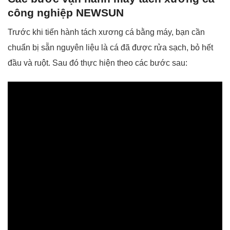
công nghiệp NEWSUN
Trước khi tiến hành tách xương cá bằng máy, bạn cần
chuẩn bị sẵn nguyên liệu là cá đã được rửa sạch, bỏ hết
đầu và ruột. Sau đó thực hiện theo các bước sau: