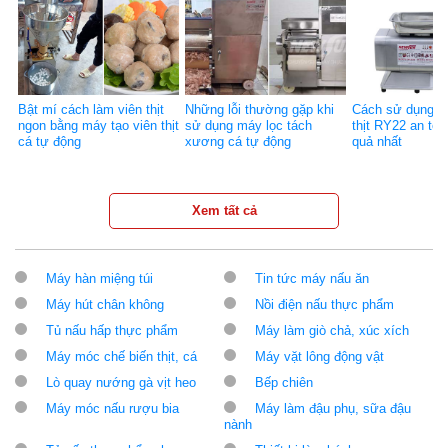
Bật mí cách làm viên thịt
Những lỗi thường gặp khi
Cách sử dụng m
ngon bằng máy tạo viên thịt
sử dụng máy lọc tách
thịt RY22 an toà
cá tự động
xương cá tự động
quả nhất
Xem tất cả
Máy hàn miệng túi
Tin tức máy nấu ăn
Máy hút chân không
Nồi điện nấu thực phẩm
Tủ nấu hấp thực phẩm
Máy làm giò chả, xúc xích
Máy móc chế biến thịt, cá
Máy vặt lông động vật
Lò quay nướng gà vịt heo
Bếp chiên
Máy móc nấu rượu bia
Máy làm đậu phụ, sữa đậu
nành