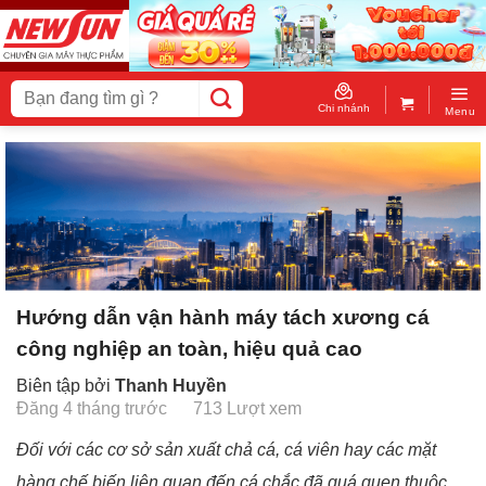
Skip
to
content
Tìm
kiếm:
Chi nhánh
Menu
Hướng dẫn vận hành máy tách xương cá
công nghiệp an toàn, hiệu quả cao
Biên tập bởi
Thanh Huyền
Đăng 4 tháng trước
713 Lượt xem
Đối với các cơ sở sản xuất chả cá, cá viên hay các mặt
hàng chế biến liên quan đến cá chắc đã quá quen thuộc