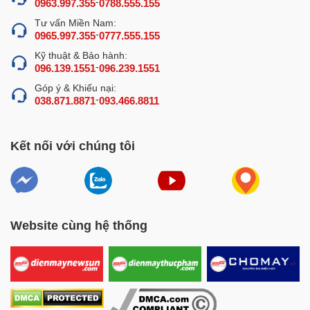
-
0963.997.355
0788.555.155
ra.
Tư vấn Miền Nam:
-
0965.997.355
0777.555.155
Ưu điểm nổi bật của máy tách xương cá
Kỹ thuật & Bảo hành:
NS-MTXC300
-
096.139.1551
096.239.1551
Góp ý & Khiếu nại:
-
038.871.8871
093.466.8811
Kết nối với chúng tôi
Website cùng hệ thống