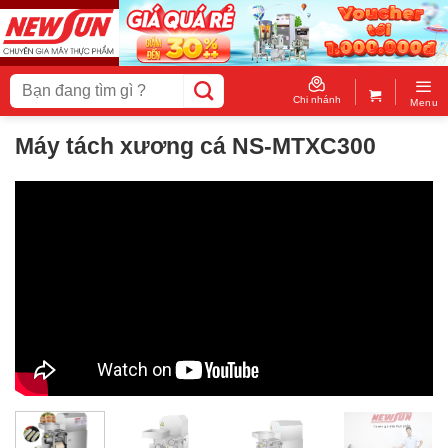
Skip
to
content
Tìm
kiếm:
Chi nhánh
Menu
Máy tách xương cá NS-MTXC300