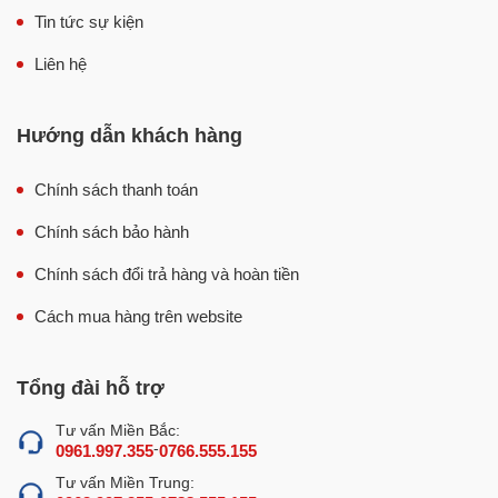
Tin tức sự kiện
Liên hệ
Hướng dẫn khách hàng
Chính sách thanh toán
Chính sách bảo hành
Chính sách đổi trả hàng và hoàn tiền
Cách mua hàng trên website
Lợi ích khi sử dụng máy tách xương cá NS-MTXC300
Như vậy, thay vì phải bỏ ra nhiều chi phí thuê nhân công
Tổng đài hỗ trợ
hàng tháng chỉ để tách xương cá thủ công thì đầu tư máy
Tư vấn Miền Bắc:
tách xương cá công nghiệp sẽ là giải pháp tối ưu hơn
-
0961.997.355
0766.555.155
hẳn, không chỉ giúp tiết kiệm tối đa chi phí mà còn có thể
Tư vấn Miền Trung:
nâng cao đáng kể năng suất, chất lượng thành phẩm đầu