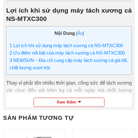
Lợi ích khi sử dụng máy tách xương cá
NS-MTXC300
Nội Dung
[
Ẩn
]
1
Lợi ích khi sử dụng máy tách xương cá NS-MTXC300
2
Ưu điểm nổi bật của máy tách xương cá NS-MTXC300
3
NEWSUN – Địa chỉ cung cấp máy tách xương cá giá tốt,
chất lượng vượt trội
Thay vì phải tốn nhiều thời gian, công sức để tách xương
vài chục đến vài trăm kg cá mỗi ngày mà chất lượng
chưa chắc đã đảm bảo thì hiện nay nhiều cơ sở chế biến
Xem thêm
đã chuyển sang sử dụng máy tách xương cá NS-
MTXC300 chuyên dụng để nâng cao hiệu quả, chất
SẢN PHẨM TƯƠNG TỰ
lượng thành phẩm.
Chiếc máy này sẽ giúp công đoạn tách xương cá được