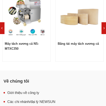
tối ưu hoàn toàn và mang đến cho người dùng nhiều lợi
ích vượt trội như:
Tách xương số lượng lớn cá, năng suất lên tới 300-
500kg/h.
Tách sạch tỷ lệ lên tới 98% xương, da, vảy cá.
Lược bỏ bớt các công đoạn chế biến cá, chỉ cần mổ
Máy tách xương cá NS-
Băng tải máy tách xương cá
bỏ ruột và bỏ đầu cá.
MTXC350
Tiết kiệm chi phí nhân công, chỉ cần một người vận
hành.
Có thể tách xương hầu hết các loại cá như cá nước
ngọt, cá nước mặn, cá da trơn, lươn, một số loại cua
nhỏ và tôm có vỏ không quá cứng,…
Về chúng tôi
Giới thiệu về công ty
Các chi nhánh/đại lý NEWSUN