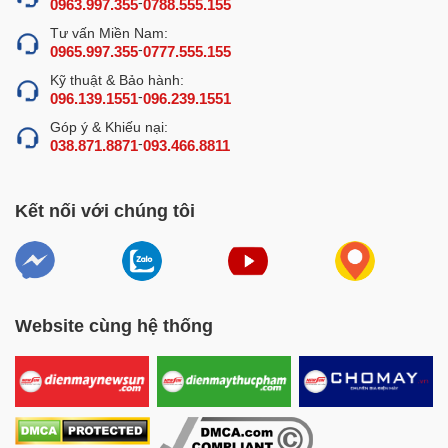
2 tính năng trong 1
-
0963.997.355
0788.555.155
Máy cạo rửa vỏ khoai CX-1000 hoạt động dựa trên
Tư vấn Miền Nam:
-
0965.997.355
0777.555.155
nguyên tắc ma sát lô bàn chải. Khi khởi động máy, hệ
thống lô bàn chải nằm ngang bố trí hình vòng cung sẽ
Kỹ thuật & Bảo hành:
-
096.139.1551
096.239.1551
quay ngược chiều nhau để đảo đều củ quả. Lô bàn chải
quay kết hợp cùng với ống phun cấp nước liên tục sẽ
Góp ý & Khiếu nại:
-
038.871.8871
093.466.8811
loại bỏ hết đất cát, rửa sạch và cạo vỏ của củ quả một
cách nhanh chóng.
Kết nối với chúng tôi
Website cùng hệ thống