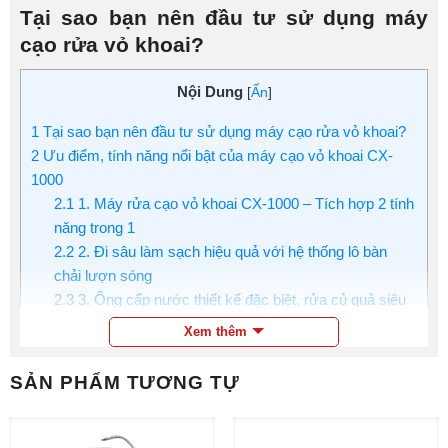
Tại sao bạn nên đầu tư sử dụng máy
cạo rửa vỏ khoai?
Nội Dung
[
Ẩn
]
1
Tại sao bạn nên đầu tư sử dụng máy cạo rửa vỏ khoai?
2
Ưu điểm, tính năng nổi bật của máy cạo vỏ khoai CX-
1000
2.1
1. Máy rửa cạo vỏ khoai CX-1000 – Tích hợp 2 tính
năng trong 1
2.2
2. Đi sâu làm sạch hiệu quả với hệ thống lô bàn
chải lượn sóng
2.3
3. Ống cấp nước thiết kế đặc biệt, rửa củ quả siêu
tiết kiệm nước
Xem thêm
2.4
4. Cạo vỏ củ quả nhanh chóng với hệ thống động
cơ mạnh mẽ
SẢN PHẨM TƯƠNG TỰ
2.5
5. Vận hành dễ dàng với hệ thống điều khiển đơn
giản
2.6
6. Sử dụng bền bỉ nhờ được làm từ chất liệu cao