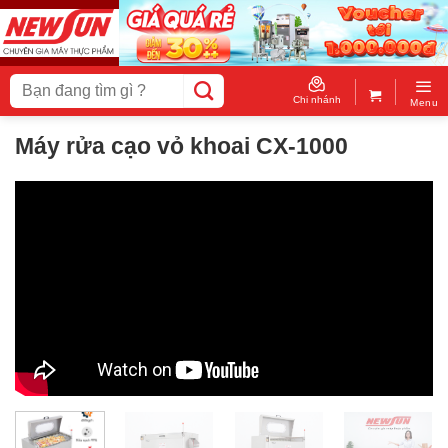
Skip
to
content
Tìm
kiếm:
Chi nhánh
Menu
Máy rửa cạo vỏ khoai CX-1000