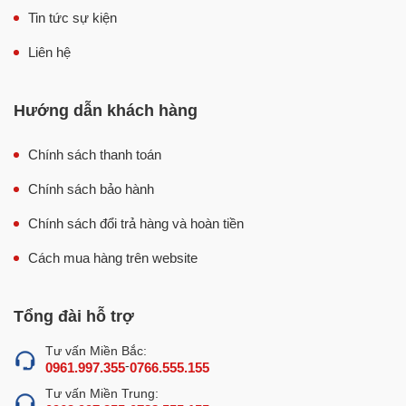
Tin tức sự kiện
Cạo vỏ và rửa nhiều loại củ quả, trái cây có vỏ mỏng
như khoai tây, khoai lang, khoai sọ, khoai mỡ, sấu,
Liên hệ
gừng, nghệ, ngó sen,…
Hướng dẫn khách hàng
Chính sách thanh toán
Chính sách bảo hành
Chính sách đổi trả hàng và hoàn tiền
Cách mua hàng trên website
Lợi ích khi sử dụng máy rửa cạo vỏ khoai CX-1000
Tổng đài hỗ trợ
Ưu điểm, tính năng nổi bật của máy cạo
Tư vấn Miền Bắc:
vỏ khoai CX-1000
-
0961.997.355
0766.555.155
1. Máy rửa cạo vỏ khoai CX-1000 – Tích hợp
Tư vấn Miền Trung: