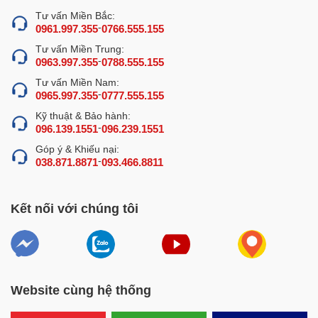
Máy đánh chà bông 10kg được chú trọng từ thiết kế, chất
Tư vấn Miền Bắc:
-
liệu đến cấu tạo và tính năng sử dụng nên đem đến vô số
0961.997.355
0766.555.155
tiện ích cho người dùng.
Tư vấn Miền Trung:
-
0963.997.355
0788.555.155
1. Kiểu dáng công nghiệp đẹp mắt, gọn gàng
Tư vấn Miền Nam:
-
0965.997.355
0777.555.155
Dù là dòng máy công nghiệp nhưng kiểu dáng máy rất
Kỹ thuật & Bảo hành:
gọn gàng, không chiếm nhiều diện tích khu chế biến. Các
-
096.139.1551
096.239.1551
đường nét và mối gò hàn được chế tạo tỉ mỉ, chắc chắn
Góp ý & Khiếu nại:
tới từng chi tiết.
-
038.871.8871
093.466.8811
Kết nối với chúng tôi
Website cùng hệ thống