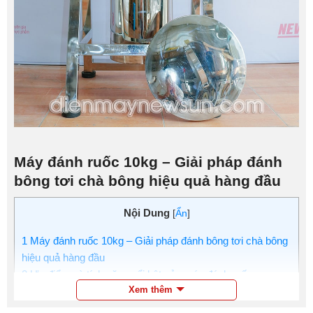
Máy đánh ruốc 10kg – Giải pháp đánh
bông tơi chà bông hiệu quả hàng đầu
Nội Dung
[
Ẩn
]
1
Máy đánh ruốc 10kg – Giải pháp đánh bông tơi chà bông
hiệu quả hàng đầu
2
Ưu điểm và tính năng nổi bật của máy đánh ruốc
Xem thêm
10kg/mẻ
3
Mua máy đánh ruốc 10kg/mẻ chất lượng cao, giá tốt tại