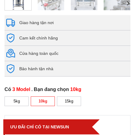
Giao hàng tận nơi
Cam kết chính hãng
Cửa hàng toàn quốc
Bảo hành tận nhà
Có
3 Model
. Bạn đang chọn
10kg
5kg
10kg
15kg
ƯU ĐÃI CHỈ CÓ TẠI NEWSUN