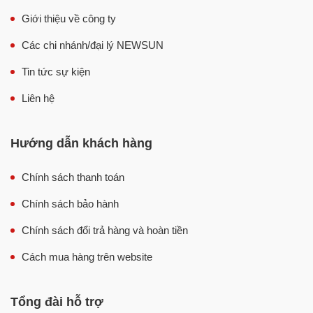
Năng suất đa dạng, đáp ứng mọi nhu cầu sử dụng
Giới thiệu về công ty
Đánh bông tơi nhiều loại ruốc, xay đa năng nguyên
liệu
Các chi nhánh/đại lý NEWSUN
An toàn vệ sinh và chuyên nghiệp hóa sản xuất
Tin tức sự kiện
Liên hệ
Hướng dẫn khách hàng
Chính sách thanh toán
Chính sách bảo hành
Chính sách đổi trả hàng và hoàn tiền
Cách mua hàng trên website
Ưu điểm và tính năng nổi bật của máy
đánh ruốc 10kg/mẻ
Tổng đài hỗ trợ