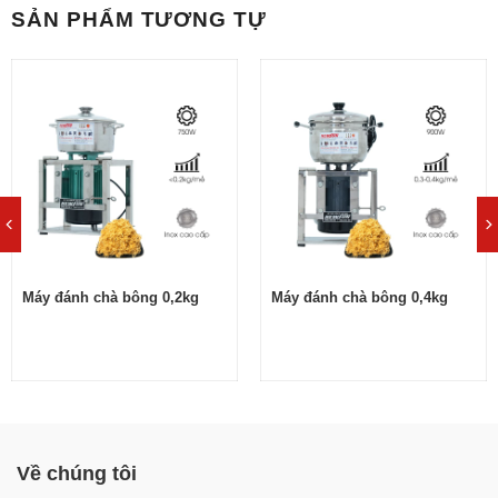
SẢN PHẨM TƯƠNG TỰ
NEWSUN
Đánh tơi thịt bằng các cách thủ công là bước tốn nhiều
công sức và thời gian nhất. Dù xé tay hay giã thì vừa
năng suất thấp, thịt không tơi đều khiến chất lượng chà
bông không được đảm bảo.
Máy đánh chà bông 5kg/mẻ là giải pháp đánh bông ruốc
hiệu quả mà các cơ sở chế biến nên áp dụng, thay cho
các cách làm truyền thống. Thiết bị sẽ giúp đánh bông tơi
đều tới 5kg thịt nhanh chóng, năng suất cao và tối ưu chi
Máy đánh chà bông 0,2kg
Máy đánh chà bông 0,4kg
phí kinh doanh.
Vận hành tự động, tiết kiệm thời gian, công sức và chi
phí
Đánh chà bông nhanh chóng, chỉ từ 3-4 phút/mẻ
Ruốc bông tơi, không bị vụn nát, đảm bảo vệ sinh
Về chúng tôi