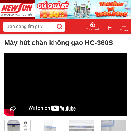
Skip
to
content
Tìm
kiếm:
Chi nhánh
Menu
Máy hút chân không gạo HC-360S