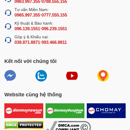
-
0963.997.355
0788.555.155
Phần nắp máy phía trên được làm từ chất liệu mica trong
Tư vấn Miền Nam:
suốt, giúp bạn quan sát quá trình hút chân không dễ
-
0965.997.355
0777.555.155
dàng, từ đó có sự điều chỉnh kịp thời nếu xảy ra sự cố
Kỹ thuật & Bảo hành:
hoặc hút chưa đạt.
-
096.139.1551
096.239.1551
Năng suất vừa phải, phù hợp với các đơn vị
Góp ý & Khiếu nại:
kinh doanh nhỏ
-
038.871.8871
093.466.8811
Sở hữu 2 thanh hàn dài 36cm, máy đóng gói gạo hút
chân không HC-360S có thể xử lý từ 2-6 túi gạo trong mỗi
Kết nối với chúng tôi
lần hút (2 túi 5kg, 4 túi 2.5kg hoặc 6 túi 0.5-1kg). Trung
bình mỗi phút thực hiện được 1-2 chu trình cho năng suất
2-12 túi/phút. Đây là mức năng suất khá tốt, phù hợp với
các hộ kinh doanh quy mô nhỏ.
Website cùng hệ thống