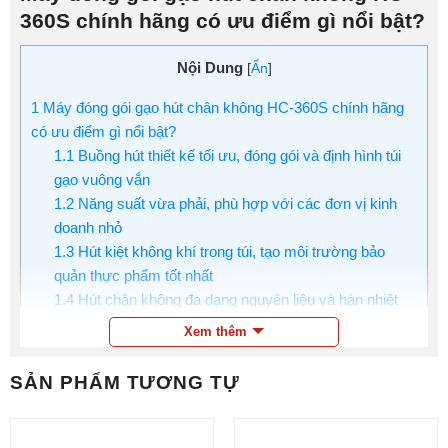
360S chính hãng có ưu điểm gì nổi bật?
Nội Dung
[
Ẩn
]
1
Máy đóng gói gạo hút chân không HC-360S chính hãng
có ưu điểm gì nổi bật?
1.1
Buồng hút thiết kế tối ưu, đóng gói và định hình túi
gạo vuông vắn
1.2
Năng suất vừa phải, phù hợp với các đơn vị kinh
doanh nhỏ
1.3
Hút kiệt không khí trong túi, tạo môi trường bảo
quản thực phẩm tốt nhất
1.4
Hút chân không đa dạng nguyên liệu và hàn nhiệt
không kén túi
Xem thêm
1.5
Thiết kế hiện đại, bền đẹp và dễ sử dụng
2
Hướng dẫn sử dụng máy đóng gói chân không gạo HC-
SẢN PHẨM TƯƠNG TỰ
360S
3
Điện máy Thực phẩm – Thương hiệu phân phối máy hút
chân không gạo hàng đầu thị trường