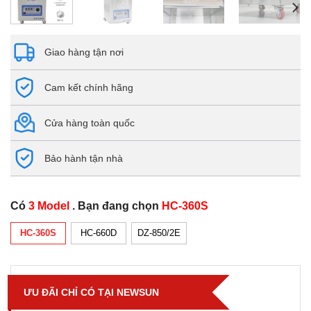
Giao hàng tận nơi
Cam kết chính hãng
Cửa hàng toàn quốc
Bảo hành tận nhà
Có
3 Model
. Bạn đang chọn
HC-360S
HC-360S
HC-660D
DZ-850/2E
ƯU ĐÃI CHỈ CÓ TẠI NEWSUN