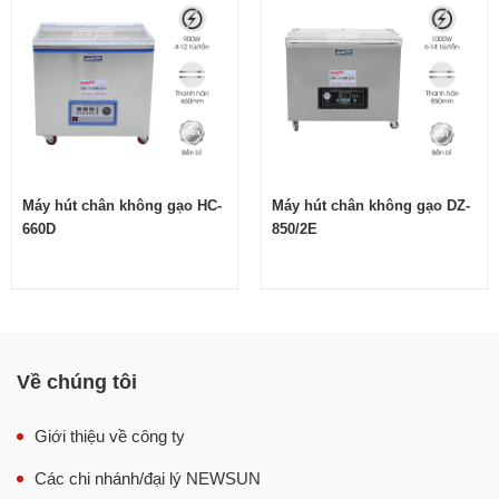
Máy hút chân không gạo HC-360S
chính hãng do
chúng tôi phân phối là dòng sản phẩm chất lượng cao,
sở hữu nhiều ưu điểm và tính năng vượt trội hơn các
dòng khác trên thị trường.
Máy hút chân không gạo HC-
Máy hút chân không gạo DZ-
660D
850/2E
Về chúng tôi
Giới thiệu về công ty
Các chi nhánh/đại lý NEWSUN