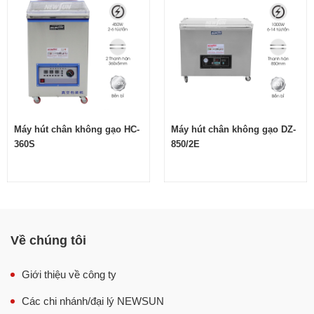
Máy hút chân không gạo HC-660D
chính hãng do
chúng tôi phân phối là dòng
máy hút chân không
chất
lượng cao, sở hữu nhiều ưu điểm và tính năng vượt trội
hơn các dòng khác trên thị trường.
Máy hút chân không gạo HC-
Máy hút chân không gạo DZ-
360S
850/2E
Về chúng tôi
Giới thiệu về công ty
Các chi nhánh/đại lý NEWSUN