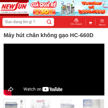
Skip
to
content
Tìm
kiếm:
Chi nhánh
Menu
Máy hút chân không gạo HC-660D