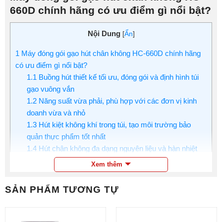
660D chính hãng có ưu điểm gì nổi bật?
Nội Dung
[
Ẩn
]
1
Máy đóng gói gạo hút chân không HC-660D chính hãng
có ưu điểm gì nổi bật?
1.1
Buồng hút thiết kế tối ưu, đóng gói và định hình túi
gạo vuông vắn
1.2
Năng suất vừa phải, phù hợp với các đơn vị kinh
doanh vừa và nhỏ
1.3
Hút kiệt không khí trong túi, tạo môi trường bảo
quản thực phẩm tốt nhất
1.4
Hút chân không đa dạng nguyên liệu và hàn nhiệt
không kén túi
Xem thêm
1.5
Thiết kế hiện đại, bền đẹp và dễ sử dụng
2
Hướng dẫn sử dụng máy đóng gói chân không gạo HC-
SẢN PHẨM TƯƠNG TỰ
660D
3
Điện máy Thực phẩm – Thương hiệu phân phối máy hút
chân không gạo hàng đầu thị trường