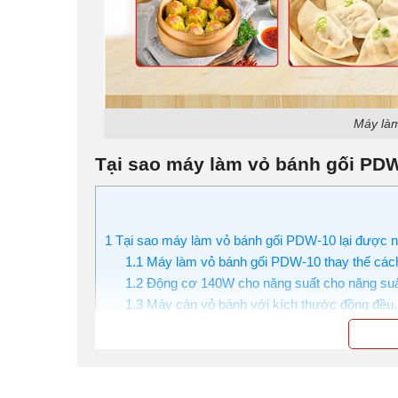
Máy làm
Tại sao máy làm vỏ bánh gối PDW
1
Tại sao máy làm vỏ bánh gối PDW-10 lại được nh
1.1
Máy làm vỏ bánh gối PDW-10 thay thế cách
1.2
Động cơ 140W cho năng suất cho năng suất
1.3
Máy cán vỏ bánh với kích thước đồng đều
1.4
Tính năng rắc bột tự động làm cho vỏ bánh 
1.5
Chất liệu inox cao cấp đảm bảo vệ sinh
1.6
Thiết kế nhỏ gọn, tiết kiệm diện tích
2
Hướng dẫn cách sử dụng máy làm vỏ bánh gối