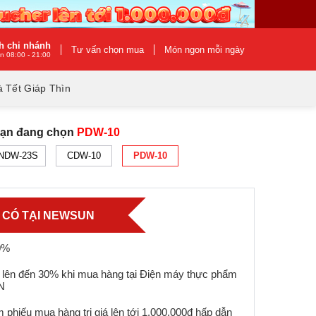
h chi nhánh
Tư vấn chọn mua
Món ngon mỗi ngày
n 08:00 - 21:00
 Tết Giáp Thìn
Bạn đang chọn
PDW-10
NDW-23S
CDW-10
PDW-10
Ỉ CÓ TẠI NEWSUN
0%
 lên đến 30% khi mua hàng tại Điện máy thực phẩm
N
 phiếu mua hàng trị giá lên tới 1.000.000đ hấp dẫn