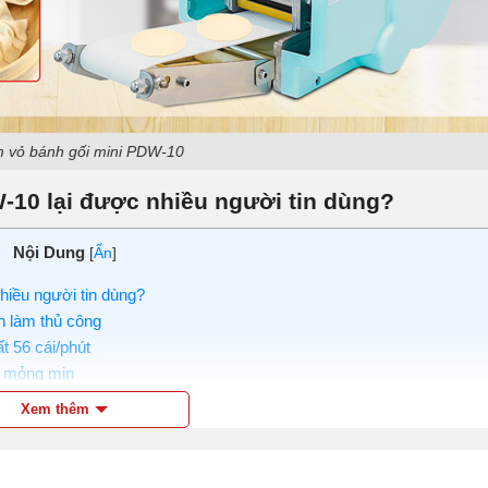
 vỏ bánh gối mini PDW-10
-10 lại được nhiều người tin dùng?
Nội Dung
[
Ẩn
]
iều người tin dùng?
 làm thủ công
 56 cái/phút
, mỏng mịn
không bị dính, rách
Xem thêm
 PDW-10