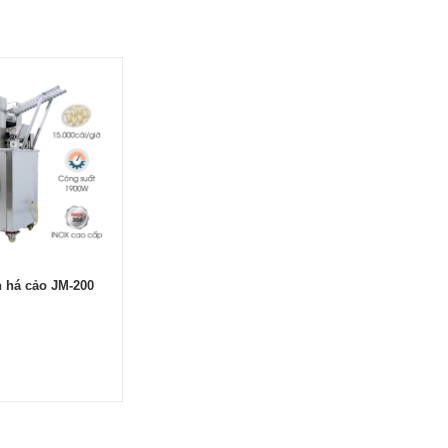
ặn
nh
ra
 há cảo JM-200