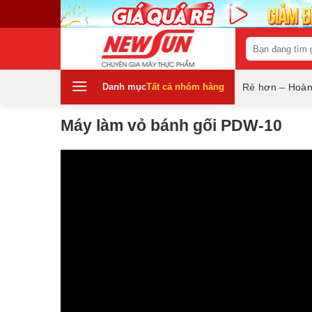
Skip
to
content
Tìm
kiếm:
Danh mục
Tất cả nhóm hàng
Rẻ hơn – Hoàn
Máy làm vỏ bánh gối PDW-10