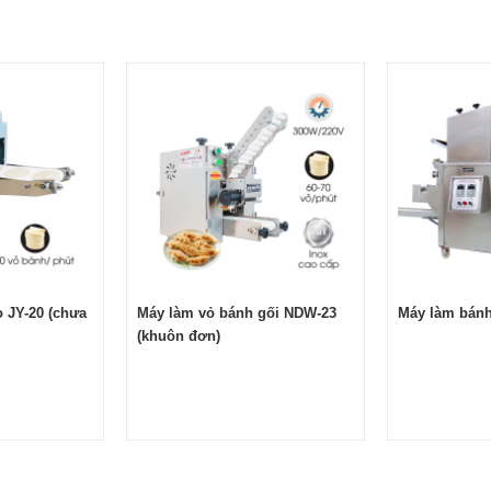
DW-10 uy tín
ánh gối phải mất rất nhiều thời gian và nhân công để nhào n
n không tự làm mà mua sẵn vỏ bánh trên thị trường sẽ phát si
a đời, máy tự vận hành tự động với hiệu suất ổn định, tạo 
vệ sinh mà không phải tốn nhiều nguồn lực.
 JY-20 (chưa
Máy làm vỏ bánh gối NDW-23
Máy làm bánh
(khuôn đơn)