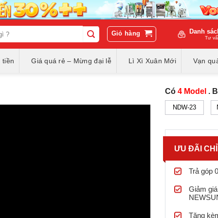
Danh sác
Giỏ hàng
Tư vấ
 tiền
Giá quá rẻ – Mừng đại lễ
Lì Xì Xuân Mới
Vạn quà
Có
4 Model
. 
NDW-23
ƯU ĐÃI CH
Trả góp 
Giảm giá
NEWSU
Tặng kèm