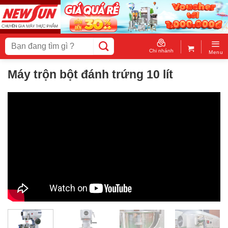
Skip
to
content
Tìm
kiếm:
Chi nhánh
Menu
Máy trộn bột đánh trứng 10 lít