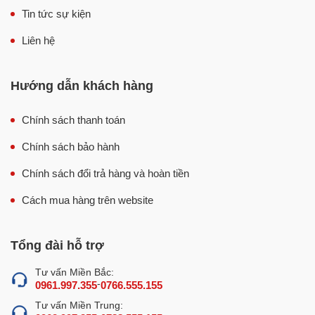
Đặc điểm nổi trội của máy trộn bột đánh
Tin tức sự kiện
trứng 10 lít
Liên hệ
Máy trộn bột đánh trứng 10 lít có cấu tạo đơn giản, hiện
đại với nhiều tính năng thông minh, mang nhiều lợi ích
Hướng dẫn khách hàng
hơn cho người sử dụng.
Thiết kế gọn, không chiếm nhiều diện tích
Chính sách thanh toán
Máy trộn bột đánh trứng 10 lít
có thiết kế gọn gàng nên
Chính sách bảo hành
bạn có thể đặt máy ở cả các không gian chế biến nhỏ mà
không lo làm tốn diện tích. Thân máy là sự kết hợp của
Chính sách đổi trả hàng và hoàn tiền
màu trắng và màu sáng bạc giúp tăng vẻ sang trọng cho
Cách mua hàng trên website
quán của bạn.
Tổng đài hỗ trợ
Tư vấn Miền Bắc:
-
0961.997.355
0766.555.155
Tư vấn Miền Trung: