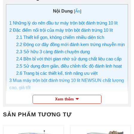
Nội Dung
[
Ẩn
]
1
Những lý do nên đầu tư máy trộn bột đánh trứng 10 lít
2
Đặc điểm nổi trội của máy trộn bột đánh trứng 10 lít
2.1
Thiết kế gọn, không chiếm nhiều diện tích
2.2
Động cơ đây đồng mới đánh kem trứng nhuyễn mịn
2.3
Sở hữu 3 càng đánh chuyên dụng
2.4
Bền bỉ với thời gian nhờ sử dụng chất liệu cao cấp
2.5
Sử dụng đơn giản, điều chỉnh tốc độ đánh linh hoạt
2.6
Trang bị các thiết kế, tính năng ưu việt
3
Mua máy trộn bột đánh trứng 10 lít NEWSUN chất lượng
cao, giá tốt
Xem thêm
Việc trộn bột hay đánh trứng bằng cách thủ công không
phải là phương pháp tốt vì tốn rất nhiều thời gian. Đánh
SẢN PHẨM TƯƠNG TỰ
trứng và trộn bột liên tục rất vất mà thành quả thu được
chất lượng lại không đồng đều, nhiều khi bị vón cục, kem
lâu bông.