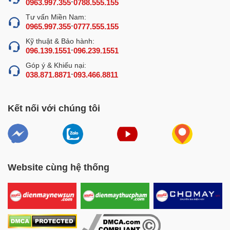
-
0963.997.355
0788.555.155
Tư vấn Miền Nam:
-
0965.997.355
0777.555.155
Kỹ thuật & Bảo hành:
-
096.139.1551
096.239.1551
Góp ý & Khiếu nại:
-
Động cơ đây đồng mới đánh kem trứng
038.871.8871
093.466.8811
nhuyễn mịn
Động cơ máy vận hành mạnh mẽ giúp trộn bột, bánh kem
Kết nối với chúng tôi
trứng khối lượng lớn mà vẫn đều và nhuyễn mịn. Motor
máy dây đồng 100% giúp vận hành ổn định trong thời
gian dài, không gây tiếng ồn lớn, ít xảy ra hỏng hóc.
Website cùng hệ thống