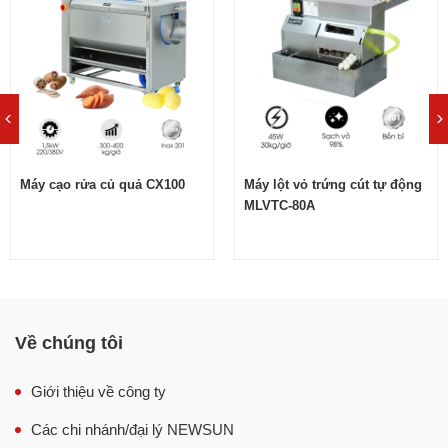
Tuy nhiên, từ khi
máy trộn bột đánh trứng
ra đời, nó đã
giải quyết tất cả hạn chế trên bằng những lợi ích sau:
Máy cạo rửa củ quả CX100
Máy lột vỏ trứng cút tự động
MLVTC-80A
Về chúng tôi
Với những tiện ích kể trên, máy trộn bột đánh trứng 10 lít
là thiết bị không thể thiếu trong các tiệm bánh có đa dạng
Giới thiệu về công ty
các loại bánh mì, bánh ngọt,…
Các chi nhánh/đại lý NEWSUN