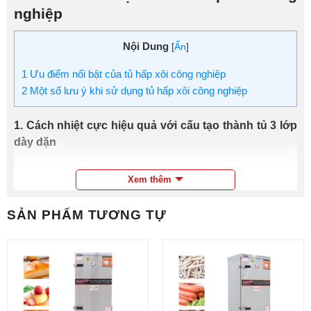
nghiệp
Nội Dung
[
Ẩn
]
1
Ưu điểm nổi bật của tủ hấp xôi công nghiệp
2
Một số lưu ý khi sử dụng tủ hấp xôi công nghiệp
1. Cách nhiệt cực hiệu quả với cấu tạo thành tủ 3 lớp
dày dặn
Thành tủ nấu xôi công nghiệp có cấu tạo 3 lớp chắc
Xem thêm
chắn, dày dặn gồm 2 lớp inox và 1 lớp foam cách nhiệt ở
giữa giúp ngăn chặn tình trạng tỏa nhiệt ra bên ngoài, rút
SẢN PHẨM TƯƠNG TỰ
ngắn thời gian nấu hấp và tiết kiệm nhiên liệu tiêu thụ
đáng kể.
Đặc biệt, thiết kế thành tủ 3 lớp còn giúp cho bên ngoài tủ
không quá nóng bỏng khi hoạt động, đảm bảo an toàn
cho người sử dụng tuyệt đối.