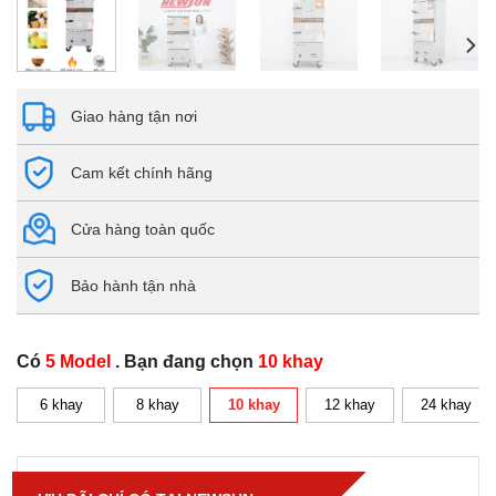
Giao hàng tận nơi
Cam kết chính hãng
Cửa hàng toàn quốc
Bảo hành tận nhà
Có
5 Model
. Bạn đang chọn
10 khay
6 khay
8 khay
10 khay
12 khay
24 khay