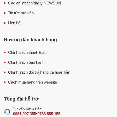
Các chi nhánh/đại lý NEWSUN
Tin tức sự kiện
Liên hệ
Lợi ích khi dùng tủ nấu cơm 10 khay gas Việt Nam inox 201
Hướng dẫn khách hàng
Nấu hấp đa dạng nhiều loại thực phẩm khác
nhau
Chính sách thanh toán
Ngoài công dụng chính là nấu cơm, tủ nấu cơm 10 khay
Chính sách bảo hành
dùng gas inox 201 còn được biết đến là một sản phẩm đa
năng, có thể tận dụng để nấu hấp cùng lúc nhiều loại
Chính sách đổi trả hàng và hoàn tiền
thực phẩm như giò chả, xúc xích, rau củ, hải sản, gà vịt,
Cách mua hàng trên website
bánh bao,… ở các mức nhiệt độ và thời gian khác nhau.
Tổng đài hỗ trợ
Tư vấn Miền Bắc:
-
0961.997.355
0766.555.155