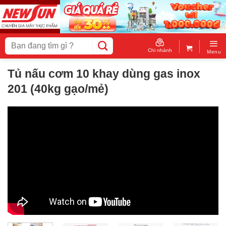
Skip
to
content
Tìm
kiếm:
Chi nhánh
Menu
Tủ nấu cơm 10 khay dùng gas inox
201 (40kg gạo/mẻ)