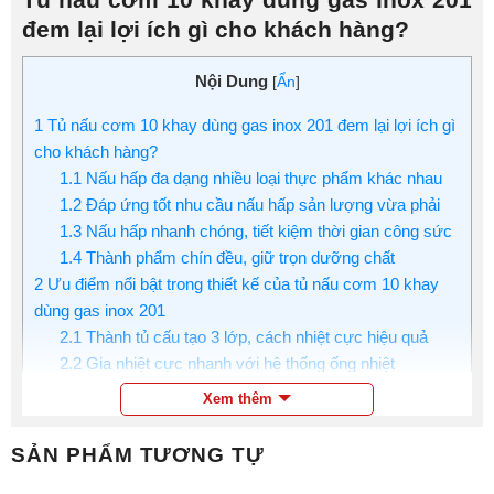
đem lại lợi ích gì cho khách hàng?
Nội Dung
[
Ẩn
]
1
Tủ nấu cơm 10 khay dùng gas inox 201 đem lại lợi ích gì
cho khách hàng?
1.1
Nấu hấp đa dạng nhiều loại thực phẩm khác nhau
1.2
Đáp ứng tốt nhu cầu nấu hấp sản lượng vừa phải
1.3
Nấu hấp nhanh chóng, tiết kiệm thời gian công sức
1.4
Thành phẩm chín đều, giữ trọn dưỡng chất
2
Ưu điểm nổi bật trong thiết kế của tủ nấu cơm 10 khay
dùng gas inox 201
2.1
Thành tủ cấu tạo 3 lớp, cách nhiệt cực hiệu quả
2.2
Gia nhiệt cực nhanh với hệ thống ống nhiệt
2.3
Núm vặn gas sử dụng đơn giản, tiện lợi
Xem thêm
2.4
Kiểm soát mực nước tự động với phao cấp nước
2.5
Chất liệu inox cứng cáp, sử dụng bền bỉ lâu dài
SẢN PHẨM TƯƠNG TỰ
2.6
Thiết kế tối ưu đến từng chi tiết nhỏ nhất