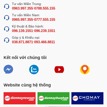
Tư vấn Miền Trung:
-
0963.997.355
0788.555.155
Tư vấn Miền Nam:
-
0965.997.355
0777.555.155
Kỹ thuật & Bảo hành:
-
096.139.1551
096.239.1551
Góp ý & Khiếu nại:
-
038.871.8871
093.466.8811
Kết nối với chúng tôi
Đáp ứng tốt nhu cầu nấu hấp sản lượng
vừa phải
Tủ được trang bị 10 khay nấu hấp dày dặn, sâu lòng 7cm
có thể chứa được một lượng lớn thực phẩm chỉ trong 1
lần nấu.
Website cùng hệ thống