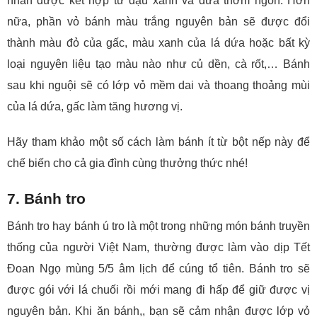
nhân được kết hợp từ đậu xanh và dừa thơm ngon. Hơn
nữa, phần vỏ bánh màu trắng nguyên bản sẽ được đổi
thành màu đỏ của gấc, màu xanh của lá dứa hoặc bất kỳ
loại nguyên liệu tạo màu nào như củ dền, cà rốt,… Bánh
sau khi nguội sẽ có lớp vỏ mềm dai và thoang thoảng mùi
của lá dứa, gấc làm tăng hương vị.
Hãy tham khảo một số cách làm bánh ít từ bột nếp này để
chế biến cho cả gia đình cùng thưởng thức nhé!
7. Bánh tro
Bánh tro hay bánh ú tro là một trong những món bánh truyền
thống của người Việt Nam, thường được làm vào dịp Tết
Đoan Ngọ mùng 5/5 âm lịch để cúng tổ tiên. Bánh tro sẽ
được gói với lá chuối rồi mới mang đi hấp để giữ được vị
nguyên bản. Khi ăn bánh,, bạn sẽ cảm nhận được lớp vỏ