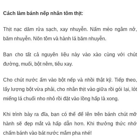
Cách làm bánh nếp nhân tôm thịt:
Thịt nạc dăm rửa sạch, xay nhuyễn. Nấm mèo ngâm nở,
băm nhuyễn. Nõn tôm và hành lá băm nhuyễn.
Bạn cho tất cả nguyên liệu này vào xào cùng với chút
đường, muối, bột nêm, tiêu xay.
Cho chút nước ấm vào bột nếp và nhồi thật kỹ. Tiếp theo,
lấy lượng bột vừa phải, cho nhân thịt vào giữa rồi gói lại, lót
miếng lá chuối nho nhỏ rồi đặt vào lồng hấp là xong.
Khi trình bày ra đĩa, bạn có thể để lên trên bánh chút mỡ
hành sẽ đẹp mắt và hấp dẫn hơn. Khi thưởng thức nhớ
chấm bánh vào bát nước mắm pha nhé!