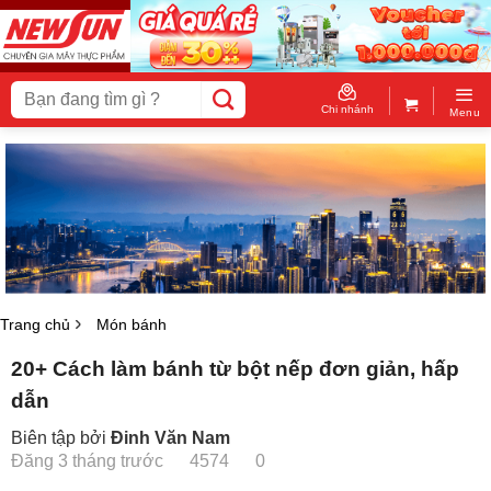
Skip
to
content
Tìm
kiếm:
Chi nhánh
Menu
Trang chủ
Món bánh
20+ Cách làm bánh từ bột nếp đơn giản, hấp
dẫn
Biên tập bởi
Đinh Văn Nam
Đăng 3 tháng trước
4574
0