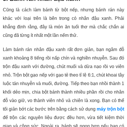
Cũng là cách làm bánh từ bột nếp, nhưng bánh rán này
khác với loại trên là bên trong có nhân đậu xanh. Phải
khẳng định rằng, đây là món ăn tuổi thơ mà chắc chắn ai
cũng đã từng ít nhất một lần nếm thử.
Làm bánh rán nhân đậu xanh rất đơn giản, bạn ngâm đỗ
xanh khoảng 8 tiếng rồi nấp chín và nghiền nhuyễn. Sau đó
trộn đậu xanh với đường, chút muối và dừa nạo rồi vo viên
nhỏ. Trộn bột gạo nếp với gạo tẻ theo tỉ lệ 6:1, chút khoai tây
luộc tán nhuyễn và muối, đường. Tiếp theo bạn nhồi thành 1
khối dẻo mịn, chia bột bánh thành nhiều phần rồi cho nhân
đỗ vào giữ, vo thành viên nhỏ và chiên là xong. Bạn có thể
tối giản bớt các bước trên bằng cách sử dụng
máy trộn bột
để trộn các nguyên liệu được đều hơn, vừa tiết kiệm thời
gian và công sức. Ngoài ra, bánh sẽ ngon hơn nếu bạn có