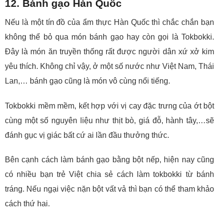
12. Bánh gạo Hàn Quốc
Nếu là một tín đồ của ẩm thực Hàn Quốc thì chắc chắn bạn
không thể bỏ qua món bánh gạo hay còn gọi là Tokbokki.
Đây là món ăn truyền thống rất được người dân xứ xở kim
yêu thích. Không chỉ vậy, ở một số nước như Việt Nam, Thái
Lan,… bánh gạo cũng là món vô cùng nổi tiếng.
Tokbokki mềm mềm, kết hợp với vị cay đặc trưng của ớt bột
cùng một số nguyên liệu như thịt bò, giá đỗ, hành tây,…sẽ
đánh gục vị giác bất cứ ai lần đầu thưởng thức.
Bên cạnh cách làm bánh gạo bằng bột nếp, hiện nay cũng
có nhiều bạn trẻ Việt chia sẻ cách làm tokbokki từ bánh
tráng. Nếu ngại việc nặn bột vất vả thì bạn có thể tham khảo
cách thứ hai.