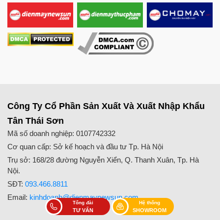
Công Ty Cổ Phần Sản Xuất Và Xuất Nhập Khẩu
Tân Thái Sơn
Mã số doanh nghiệp: 0107742332
Cơ quan cấp: Sở kế hoạch và đầu tư Tp. Hà Nội
Trụ sở: 168/28 đường Nguyễn Xiển, Q. Thanh Xuân, Tp. Hà
Nội.
SĐT:
093.466.8811
Email:
kinhdoanh@dienmaynewsun.com
Tổng đài
Hệ thống
TƯ VẤN
SHOWROOM