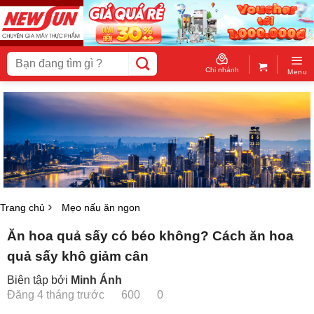
Skip
to
content
Tìm
kiếm:
Chi nhánh
Menu
Trang chủ
Mẹo nấu ăn ngon
Ăn hoa quả sấy có béo không? Cách ăn hoa
quả sấy khô giảm cân
Biên tập bởi
Minh Ánh
Đăng 4 tháng trước
600
0