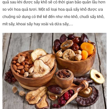
quả sau khi được sấy khô sẽ có thời gian bảo quản lâu hơn
so với hoa quả tươi.
Một số loại hoa quả sấy khô được ưa
chuộng sử dụng có thể kể đến như nho khô, chuối sấy khô,
mít sấy, khoai sấy hay xoài và dứa sấy,…