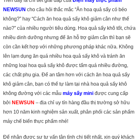
Trên đây là chi tiết giải đáp của
Điện máy thực phẩm
NEWSUN
cho câu hỏi thắc mắc
“Ăn hoa quả sấy có béo
không?” hay “Cách ăn hoa quả sấy khô giảm cân như thế
nào?” của nhiều người tiêu dùng. Hoa quả sấy khô tốt, chứa
nhiều dinh dưỡng nhưng để ăn hỗ trợ giảm cân thì bạn sẽ
còn cần kết hợp với những phương pháp khác nữa. Không
lên lạm dụng ăn quá nhiều hoa quả sấy khô và tránh ăn
những loại hoa quả sấy khô được tẩm quá nhiều đường,
các chất phụ gia. Để an tâm hơn với cách ăn hoa quả sấy
khô giảm cân, bạn có thể tự làm tại nhà hoa quả sấy khô
không đường với các mẫu
máy sấy mini
được cung cấp
bởi
NEWSUN
– địa chỉ uy tín hàng đầu thị trường sở hữu
hơn 10 năm kinh nghiệm sản xuất, phân phối các sản phẩm
máy chế biến thực phẩm nhé!
Để nhận được sự tư vấn tận tình chi tiết nhất, xin quý khách