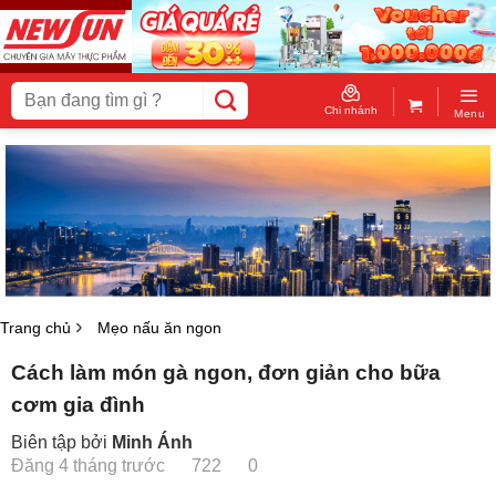
Skip
to
content
Tìm
kiếm:
Chi nhánh
Menu
Trang chủ
Mẹo nấu ăn ngon
Cách làm món gà ngon, đơn giản cho bữa
cơm gia đình
Biên tập bởi
Minh Ánh
Đăng 4 tháng trước
722
0