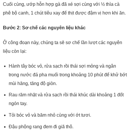
Cuối cùng, ướp hỗn hợp gà đã xé sợi cùng với ½ thìa cà
phê bộ canh, 1 chút tiêu xay để thịt được đậm vị hơn khi ăn.
Bước 2: Sơ chế các nguyên liệu khác
Ở công đoạn này, chúng ta sẽ sơ chế lần lượt các nguyên
liệu còn lại:
Hành tây bóc vỏ, rửa sạch rồi thái sợi mỏng và ngân
trong nước đá pha muối trong khoảng 10 phút để khử bớt
mùi hăng, tăng độ giòn.
Rau răm nhặt và rửa sạch rồi thái khúc dài khoảng 1 đốt
ngón tay.
Tỏi bóc vỏ và băm nhỏ cùng với ớt tươi.
Đậu phộng rang đem đi giã thô.