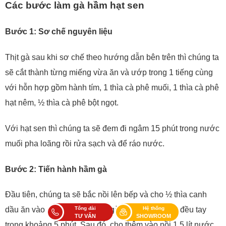
Các bước làm gà hầm hạt sen
Bước 1: Sơ chế nguyên liệu
Thịt gà sau khi sơ chế theo hướng dẫn bên trên thì chúng ta
sẽ cắt thành từng miếng vừa ăn và ướp trong 1 tiếng cùng
với hỗn hợp gồm hành tím, 1 thìa cà phê muối, 1 thìa cà phê
hạt nêm, ½ thìa cà phê bột ngọt.
Với hạt sen thì chúng ta sẽ đem đi ngâm 15 phút trong nước
muối pha loãng rồi rửa sạch và để ráo nước.
Bước 2: Tiến hành hầm gà
Đầu tiên, chúng ta sẽ bắc nồi lên bếp và cho ½ thìa canh
Tổng đài
Hệ thống
dầu ăn vào đun sôi rồi bỏ thịt gà đã ướp vào xào đều tay
TƯ VẤN
SHOWROOM
trong khoảng 5 phút. Sau đó, cho thêm vào nồi 1,5 lít nước