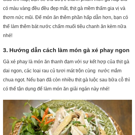
có màu vàng đều đều đẹp mắt, thịt gà mềm thấm gia vị và
thơm nức mũi. Để món ăn thêm phần hấp dẫn hơn, bạn có
thể làm thêm bát nước chấm muối tiêu chanh ăn kèm nữa
nhé!
3. Hướng dẫn cách làm món gà xé phay ngon
Gà xé phay là món ăn thanh đạm với sự kết hợp của thịt gà
dai ngon, các loại rau củ tươi mát trộn cùng nước mắm
chua ngọt. Nếu bạn đã còn nhiều thịt gà luộc sau bữa cỗ thì
có thể tận dụng để làm món ăn giải ngán này nhé!