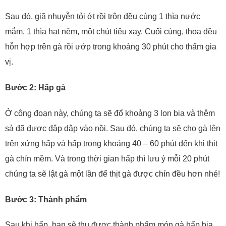
Sau đó, giã nhuyễn tỏi ớt rồi trộn đều cùng 1 thìa nước
mắm, 1 thìa hạt nêm, một chút tiêu xay. Cuối cùng, thoa đều
hỗn hợp trên gà rồi ướp trong khoảng 30 phút cho thấm gia
vị.
Bước 2: Hấp gà
Ở công đoạn này, chúng ta sẽ đổ khoảng 3 lon bia và thêm
sả đã được đập dập vào nồi. Sau đó, chúng ta sẽ cho gà lên
trên xửng hấp và hấp trong khoảng 40 – 60 phút đến khi thịt
gà chín mềm. Và trong thời gian hấp thì lưu ý mỗi 20 phút
chúng ta sẽ lật gà một lần để thịt gà được chín đều hơn nhé!
Bước 3: Thành phẩm
Sau khi hấp, bạn sẽ thu được thành phẩm món gà hấp bia