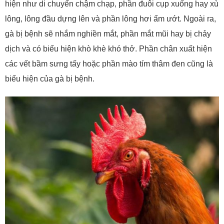
hiện như di chuyển chậm chạp, phần đuôi cụp xuống hay xù
lông, lông đầu dựng lên và phần lông hơi ẩm ướt. Ngoài ra,
gà bị bệnh sẽ nhắm nghiền mắt, phần mắt mũi hay bị chảy
dịch và có biểu hiện khò khè khó thở. Phần chân xuất hiện
các vết bầm sưng tấy hoặc phần mào tím thâm đen cũng là
biểu hiện của gà bị bệnh.