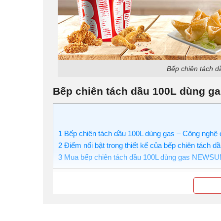
Bếp chiên tách d
Bếp chiên tách dầu 100L dùng ga
1
Bếp chiên tách dầu 100L dùng gas – Công nghệ ch
2
Điểm nổi bật trong thiết kế của bếp chiên tách d
3
Mua bếp chiên tách dầu 100L dùng gas NEWSUN 
Khác với các dòng bếp chiên thường, khoang 
dầu nhẹ hơn nổi lên trên và bộ phận sinh nhiệt 
đun nóng và chiên thực phẩm chín vàng giòn, v
dầu.