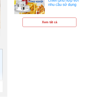
chiên phù hợp với
nhu cầu sử dụng
Xem tất cả
ớp
ợc
ng