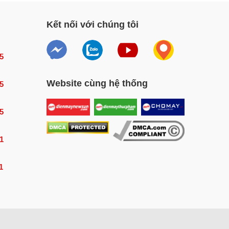
Kết nối với chúng tôi
ắc
ại
5
Website cùng hệ thống
5
đa
5
1
áp
1