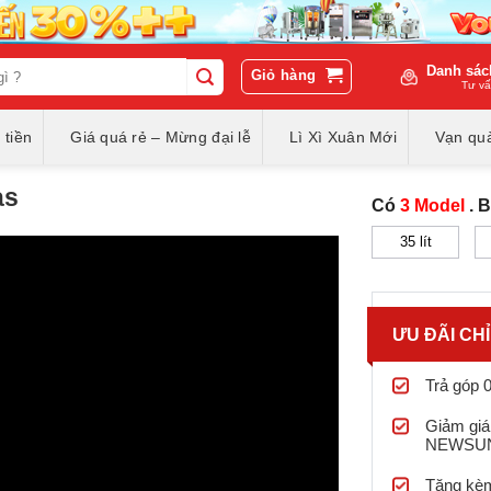
Danh sác
Giỏ hàng
Tư vấ
 tiền
Giá quá rẻ – Mừng đại lễ
Lì Xì Xuân Mới
Vạn quà
as
Có
3 Model
. 
35 lít
ƯU ĐÃI CH
Trả góp 
Giảm giá
NEWSU
Tặng kèm