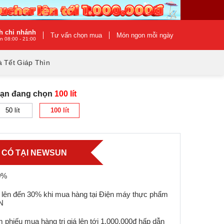
h chi nhánh
Tư vấn chọn mua
Món ngon mỗi ngày
n 08:00 - 21:00
 Tết Giáp Thìn
Bạn đang chọn
100 lít
50 lít
100 lít
Ỉ CÓ TẠI NEWSUN
0%
 lên đến 30% khi mua hàng tại Điện máy thực phẩm
N
 phiếu mua hàng trị giá lên tới 1.000.000đ hấp dẫn