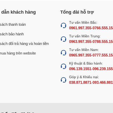
ạt động của bếp chiên tách dầu
dẫn khách hàng
Tổng đài hỗ trợ
iết kế tối ưu, bếp chiên tách dầu công nghiệp sẽ giúp bạn kh
Tư vấn Miền Bắc:
sách thanh toán
ếp chiên rán thường như dễ đen dầu, bắn nổ dầu chiên, mang l
0961.997.355
0766.555.15
-
sách bảo hành
Tư vấn Miền Trung:
0963.997.355
0788.555.15
-
ọi món chiên như: cánh gà, khoai tây chiên, xúc xích,… rất 
sách đổi trả hàng và hoàn tiền
Tư vấn Miền Nam:
ua hàng trên website
0965.997.355
0777.555.15
-
bếp chiên tách dầu 100L dùng gas
Kỹ thuật & Bảo hành:
096.139.1551
096.239.155
-
hiện đại, cùng ưu điểm và tính năng nổi bật chính là giải ph
Góp ý & Khiếu nại:
 truyền thống.
038.871.8871
093.466.881
-