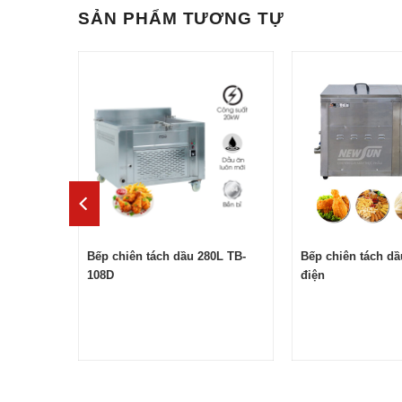
SẢN PHẨM TƯƠNG TỰ
L dùng
Bếp chiên tách dầu 280L TB-
Bếp chiên tách d
108D
điện