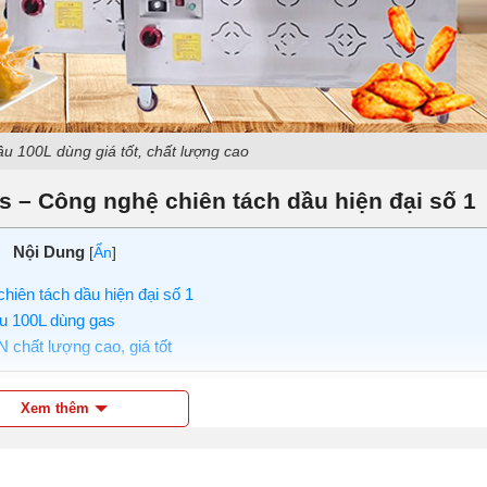
ầu 100L dùng giá tốt, chất lượng cao
s – Công nghệ chiên tách dầu hiện đại số 1
Nội Dung
[
Ẩn
]
iên tách dầu hiện đại số 1
ầu 100L dùng gas
chất lượng cao, giá tốt
chiên của
bếp chiên tách dầu
được thiết kế lớp nước ở dưới, l
Xem thêm
là hệ thống thanh nhiệt nằm tại tầng dầu. Tại đây, dầu ăn sẽ đư
ụn cặn thức ăn sẽ chìm xuống tầng nước, tách biệt hẳn với tầ