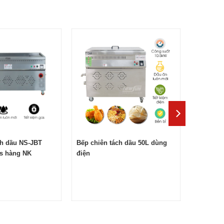
ch dầu NS-JBT
Bếp chiên tách dầu 50L dùng
s hàng NK
điện