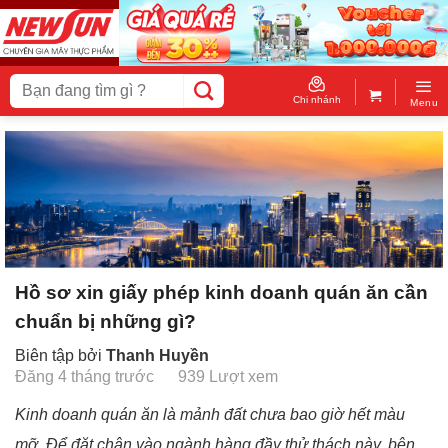
Skip
to
content
Tìm
kiếm:
Chi nhánh
Menu
Hồ sơ xin giấy phép kinh doanh quán ăn cần
chuẩn bị những gì?
Biên tập bởi
Thanh Huyền
Đăng 4 tháng trước
939 Lượt xem
Kinh doanh quán ăn là mảnh đất chưa bao giờ hết màu
mỡ. Để đặt chân vào ngành hàng đầy thử thách này, bên