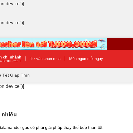
on device")]
on device")]
h chi nhánh
Tư vấn chọn mua
Món ngon mỗi ngày
n 08:00 - 21:00
 Tết Giáp Thìn
on device")]
 nhiều
alamander gas có phải giải pháp thay thế bếp than tốt