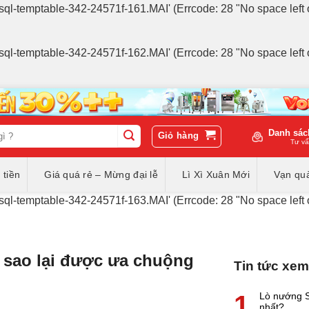
p/#sql-temptable-342-24571f-161.MAI' (Errcode: 28 "No space left 
p/#sql-temptable-342-24571f-162.MAI' (Errcode: 28 "No space left 
Danh sác
Giỏ hàng
Tư vấ
 tiền
Giá quá rẻ – Mừng đại lễ
Lì Xì Xuân Mới
Vạn quà
p/#sql-temptable-342-24571f-163.MAI' (Errcode: 28 "No space left 
 sao lại được ưa chuộng
Tin tức xem
1
Lò nướng S
nhất?