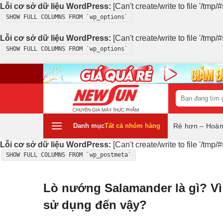
Lỗi cơ sở dữ liệu WordPress:
[Can't create/write to file '/tm
SHOW FULL COLUMNS FROM `wp_options`
Lỗi cơ sở dữ liệu WordPress:
[Can't create/write to file '/tm
SHOW FULL COLUMNS FROM `wp_options`
Skip
to
content
Tìm
kiếm:
Danh mục
Tất cả nhóm hàng
Rẻ hơn – Hoàn
Lỗi cơ sở dữ liệu WordPress:
[Can't create/write to file '/tm
SHOW FULL COLUMNS FROM `wp_postmeta`
Lò nướng Salamander là gì? Vì
sử dụng đến vậy?