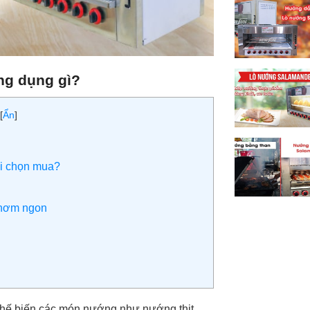
ng dụng gì?
[
Ẩn
]
i chọn mua?
thơm ngon
chế biến các món nướng như nướng thịt,