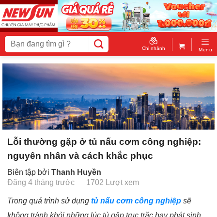
Skip
to
content
Tìm
kiếm:
Chi nhánh
Menu
Lỗi thường gặp ở tủ nấu cơm công nghiệp:
nguyên nhân và cách khắc phục
Biên tập bởi
Thanh Huyền
Đăng 4 tháng trước
1702 Lượt xem
Trong quá trình sử dụng
tủ nấu cơm công nghiệp
sẽ
không tránh khỏi những lúc tủ gặp trục trặc hay phát sinh