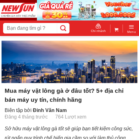
Skip
to
content
Tìm
kiếm:
Chi nhánh
Menu
Mua máy vặt lông gà ở đâu tốt? 5+ địa chỉ
bán máy uy tín, chính hãng
Biên tập bởi
Đinh Văn Nam
Đăng 4 tháng trước
764 Lượt xem
Sở hữu máy vặt lông gà tốt sẽ giúp bạn tiết kiệm công sức,
rút ngắn quy trình chế biến gia cầm so với làm thủ công