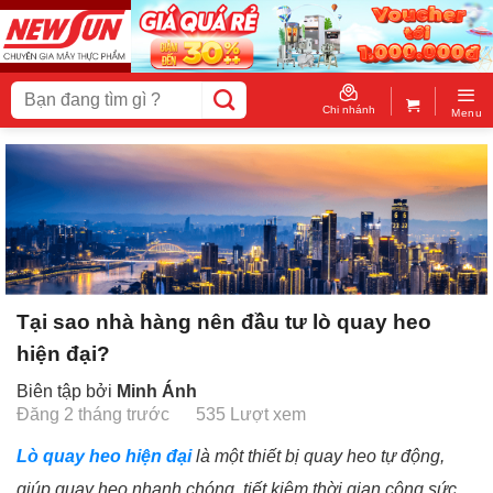
Skip
to
content
Tìm
kiếm:
Chi nhánh
Menu
Tại sao nhà hàng nên đầu tư lò quay heo
hiện đại?
Biên tập bởi
Minh Ánh
Đăng 2 tháng trước
535 Lượt xem
Lò quay heo hiện đại
là một thiết bị quay heo tự động,
giúp quay heo nhanh chóng, tiết kiệm thời gian công sức