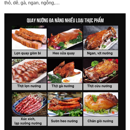
thỏ, dê, gà, ngan, ngỗng,…