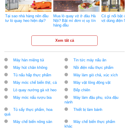
Tại sao nhà hàng nên đầu
Mua lò quay vịt ở đâu Hà
Có gì nổi bật ở 
tư lò quay heo hiện đại?
Nội? Bật mí đơn vị uy tín
vịt dùng điện 
hàng đầu
Xem tất cả
Máy hàn miệng túi
Tin tức máy nấu ăn
Máy hút chân không
Nồi điện nấu thực phẩm
Tủ nấu hấp thực phẩm
Máy làm giò chả, xúc xích
Máy móc chế biến thịt, cá
Máy vặt lông động vật
Lò quay nướng gà vịt heo
Bếp chiên
Máy móc nấu rượu bia
Máy làm đậu phụ, sữa đậu
nành
Tủ sấy thực phẩm, hoa
Thiết bị làm bánh
quả
Máy chế biến nông sản
Máy chế biến thực phẩm
khác