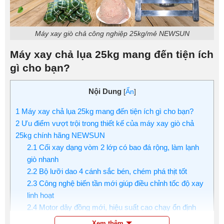
Máy xay giò chả công nghiệp 25kg/mẻ NEWSUN
Máy xay chả lụa 25kg mang đến tiện ích
gì cho bạn?
Nội Dung
[
Ẩn
]
1
Máy xay chả lụa 25kg mang đến tiện ích gì cho bạn?
2
Ưu điểm vượt trội trong thiết kế của máy xay giò chả
25kg chính hãng NEWSUN
2.1
Cối xay dạng vòm 2 lớp có bao đá rộng, làm lạnh
giò nhanh
2.2
Bộ lưỡi dao 4 cánh sắc bén, chém phá thịt tốt
2.3
Công nghệ biến tần mới giúp điều chỉnh tốc độ xay
linh hoạt
2.4
Motor dây đồng mới, hiệu suất cao chạy ổn định
2.5
Chất liệu inox cao cấp, bền bỉ và độ trơn bóng cao
Xem thêm