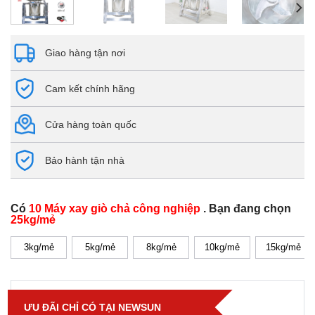
Giao hàng tận nơi
Cam kết chính hãng
Cửa hàng toàn quốc
Bảo hành tận nhà
Có
10 Máy xay giò chả công nghiệp
. Bạn đang chọn
25kg/mẻ
3kg/mẻ
5kg/mẻ
8kg/mẻ
10kg/mẻ
15kg/mẻ
ƯU ĐÃI CHỈ CÓ TẠI NEWSUN