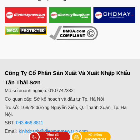
đá lạnh để làm mát cối xay, đảm bảo giò không bị chín
chết, luôn tươi ngon.
Công Ty Cổ Phần Sản Xuất Và Xuất Nhập Khẩu
Tân Thái Sơn
Mã số doanh nghiệp: 0107742332
Cơ quan cấp: Sở kế hoạch và đầu tư Tp. Hà Nội
Cối xay bao đá giữ cho giò sống luôn tươi ngon, không bị chín
Trụ sở: 168/28 đường Nguyễn Xiển, Q. Thanh Xuân, Tp. Hà
Đặc biệt, nắp cối máy xay giò 25kg NEWSUN được dập
Nội.
nguyên khối giúp tăng tính thẩm mỹ và độ cứng cáp hơn
SĐT:
093.466.8811
các loại nắp máy hàn ghép thủ công trên thị trường. Trên
Email:
kinhdoanh@dienmaynewsun.com
nắp còn có một lỗ nhỏ để tra phụ gia, rất an toàn và tiện
Tổng đài
Hệ thống
TƯ VẤN
SHOWROOM