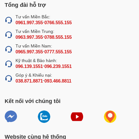
Xem thêm:
Tham khảo ngay các dòng
máy làm giò chả
Tổng đài hỗ trợ
NEWSUN
giá tốt nhất hiện nay
Tư vấn Miền Bắc:
-
0961.997.355
0766.555.155
Ưu điểm vượt trội trong thiết kế của
Tư vấn Miền Trung:
máy xay giò chả 25kg chính hãng
-
0963.997.355
0788.555.155
NEWSUN
Tư vấn Miền Nam:
-
0965.997.355
0777.555.155
Máy xay giò chả 25kg NEWSUN
được nghiên cứu thiết
kế tối ưu với công nghệ mới, sở hữu nhiều ưu điểm vượt
Kỹ thuật & Bảo hành:
-
096.139.1551
096.239.1551
trội hơn so với các dòng sản phẩm cùng loại trên thị
Góp ý & Khiếu nại:
trường.
-
038.871.8871
093.466.8811
Cối xay dạng vòm 2 lớp có bao đá rộng, làm
lạnh giò nhanh
Kết nối với chúng tôi
Thiết kế dạng vòm cung của cối xay giúp tăng khả năng
cuộn đảo thịt, góp phần giảm nhiệt sinh ra trong quá trình
xay và rút ngắn thời gian xay thịt đạt được độ nhuyễn
mịn.
Website cùng hệ thống
Bầu xay được cấu tạo 2 lớp inox, ở giữa là khoang chứa