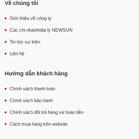
Về chúng tôi
Giới thiệu về công ty
Các chi nhánh/đại lý NEWSUN
Tin tức sự kiện
Máy xay đa năng nhiều loại nguyên liệu khác nhau
Liên hệ
Chính vì sự đa năng như vậy mà
máy xay giò chả
hiện
nay được ứng dụng trong rất nhiều dây chuyền sản xuất:
Hướng dẫn khách hàng
Dây chuyền sản xuất giò chả
Chính sách thanh toán
Dây chuyền sản xuất chả cá, chả mực
Chính sách bảo hành
Dây chuyền sản xuất xúc xích, lạp xưởng
Chính sách đổi trả hàng và hoàn tiền
Dây chuyền sản xuất thịt viên, cá viên
Cách mua hàng trên website
Dây chuyền sản xuất chà bông,…