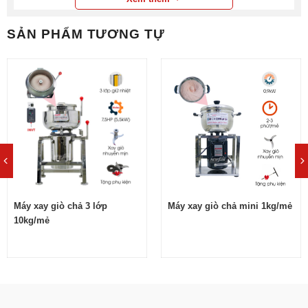
3
Mua máy xay chả lụa 25kg/mẻ chính hãng
NEWSUN hàng xưởng cao cấp, giá tốt
SẢN PHẨM TƯƠNG TỰ
Đầu tư sử dụng máy xay chả lụa 25kg công nghệ biến
tần mới là điều vô cùng cần thiết cho các đơn vị làm giò
kinh doanh. Thiết bị này sẽ giúp bạn:
Tiết kiệm thời gian và công sức, xay một mẻ 17-20kg
thịt chưa đến 5 phút
Xay giò sống ngon, nhuyễn mịn, không bị chín thịt
hỏng giò
Xay đa dạng nguyên liệu để chế biến nhiều món ăn
Máy xay giò chả 3 lớp
Máy xay giò chả mini 1kg/mẻ
khác nhau như: giò chả, xúc xích, thịt viên, lạp xưởng,
10kg/mẻ
pate, xay tiêu, tỏi, ớt, đánh chà bông,…