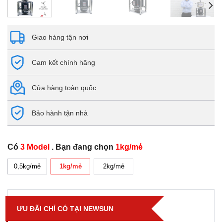
Giao hàng tận nơi
Cam kết chính hãng
Cửa hàng toàn quốc
Bảo hành tận nhà
Có
3 Model
. Bạn đang chọn
1kg/mẻ
0,5kg/mẻ
1kg/mẻ
2kg/mẻ
ƯU ĐÃI CHỈ CÓ TẠI NEWSUN