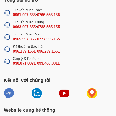
không bị bở.
Tư vấn Miền Bắc:
Tiết kiệm thời gian và công sức
-
0961.997.355
0766.555.155
Với máy xay giò chả 1kg, bạn chỉ cần chuẩn bị nguyên
Tư vấn Miền Trung:
liệu cho vào máy và bật công tắc là máy sẽ tự động xay
-
0963.997.355
0788.555.155
nhuyễn chỉ trong 2-3 phút, rất nhanh chóng và tiết kiệm
Tư vấn Miền Nam:
công sức cho bạn.
-
0965.997.355
0777.555.155
Kỹ thuật & Bảo hành:
Thiết kế nổi bật của máy xay giò chả
-
096.139.1551
096.239.1551
1kg
Góp ý & Khiếu nại:
-
038.871.8871
093.466.8811
Máy xay giò chả 1kg
được
nghiên cứu thiết kế tối ưu với
kích thước đặt bàn nhỏ gọn, không chiếm nhiều diện tích
sử dụng.
Kết nối với chúng tôi
Website cùng hệ thống