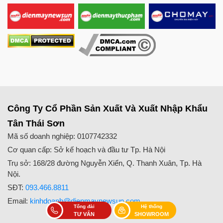
Cấu tạo các bộ phận của máy xay giò chả 1kg
Chất liệu 100% inox cao cấp, bền bỉ
Toàn bộ máy xay giò 1kg đều được làm từ chất liệu inox
Công Ty Cổ Phần Sản Xuất Và Xuất Nhập Khẩu
201 cứng cáp, bền bỉ. Bạn
chỉ cần chú ý vệ sinh cối xay
sạch sẽ sau mỗi lần sử dụng là máy sẽ luôn sáng bóng
Tân Thái Sơn
và kéo dài tuổi thọ hơn.
Mã số doanh nghiệp: 0107742332
Cơ quan cấp: Sở kế hoạch và đầu tư Tp. Hà Nội
Trụ sở: 168/28 đường Nguyễn Xiển, Q. Thanh Xuân, Tp. Hà
Nội.
SĐT:
093.466.8811
Email:
kinhdoanh@dienmaynewsun.com
Tổng đài
Hệ thống
TƯ VẤN
SHOWROOM