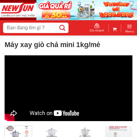
Skip
to
content
Tìm
kiếm:
Chi nhánh
Menu
Máy xay giò chả mini 1kg/mẻ