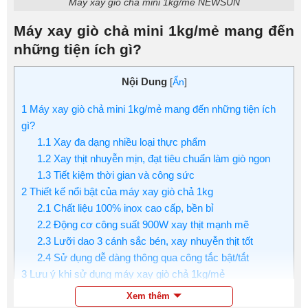
Máy xay giò chả mini 1kg/mẻ NEWSUN
Máy xay giò chả mini 1kg/mẻ mang đến
những tiện ích gì?
Nội Dung
[
Ẩn
]
1
Máy xay giò chả mini 1kg/mẻ mang đến những tiện ích
gì?
1.1
Xay đa dạng nhiều loại thực phẩm
1.2
Xay thịt nhuyễn mịn, đạt tiêu chuẩn làm giò ngon
1.3
Tiết kiệm thời gian và công sức
2
Thiết kế nổi bật của máy xay giò chả 1kg
2.1
Chất liệu 100% inox cao cấp, bền bỉ
2.2
Động cơ công suất 900W xay thịt mạnh mẽ
2.3
Lưỡi dao 3 cánh sắc bén, xay nhuyễn thịt tốt
2.4
Sử dụng dễ dàng thông qua công tắc bật/tắt
3
Lưu ý khi sử dụng máy xay giò chả 1kg/mẻ
4
Mua máy xay giò 1kg/mẻ chính hãng, giá tốt tại
Xem thêm
dienmaythucpham.com