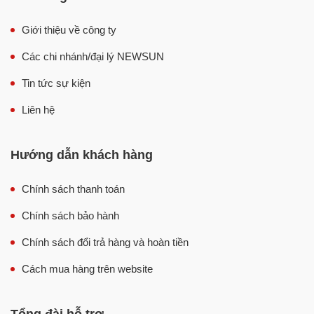
Máy xay giò chả đã được nghiên cứu thiết kế tối ưu nhất
Giới thiệu về công ty
cho mục đích xay giò, đảm bảo giò sống nhuyễn mịn,
Các chi nhánh/đại lý NEWSUN
tươi ngon, khi hấp chín sẽ dai ngon mà không bị bở.
Tin tức sự kiện
Tiết kiệm thời gian và công sức
Liên hệ
Với máy xay giò chả 0,5kg, bạn chỉ cần chuẩn bị nguyên
liệu cho vào máy và bật công tắc là máy sẽ tự động xay
nhuyễn chỉ trong 2-3 phút, rất nhanh chóng và tiết kiệm
Hướng dẫn khách hàng
công sức cho bạn.
Chính sách thanh toán
Chính sách bảo hành
Chính sách đổi trả hàng và hoàn tiền
Cách mua hàng trên website
Tổng đài hỗ trợ