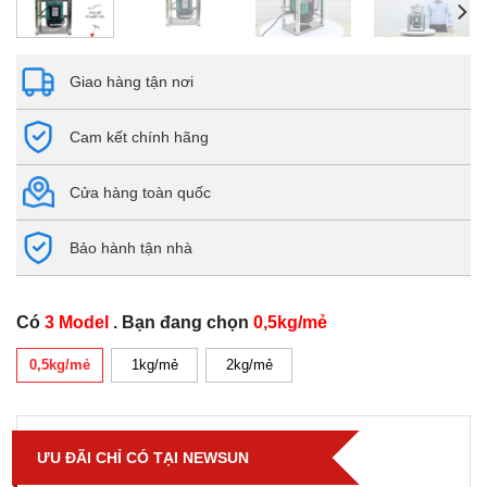
Giao hàng tận nơi
Cam kết chính hãng
Cửa hàng toàn quốc
Bảo hành tận nhà
Có
3 Model
. Bạn đang chọn
0,5kg/mẻ
0,5kg/mẻ
1kg/mẻ
2kg/mẻ
ƯU ĐÃI CHỈ CÓ TẠI NEWSUN