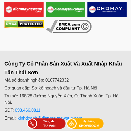
Công Ty Cổ Phần Sản Xuất Và Xuất Nhập Khẩu
Cấu tạo và thông số kỹ thuật
Tân Thái Sơn
Mã số doanh nghiệp: 0107742332
Chất liệu 100% inox cao cấp, bền bỉ
Cơ quan cấp: Sở kế hoạch và đầu tư Tp. Hà Nội
Toàn bộ máy xay giò 0,5kg đều được làm từ chất liệu
Trụ sở: 168/28 đường Nguyễn Xiển, Q. Thanh Xuân, Tp. Hà
inox 201 cứng cáp, bền bỉ. Bạn chỉ cần chú ý vệ sinh cối
Nội.
sạch sẽ sau mỗi lần sử dụng là máy sẽ luôn sáng bóng
SĐT:
093.466.8811
và kéo dài tuổi thọ hơn.
Email:
kinhdoanh@dienmaynewsun.com
Tổng đài
Hệ thống
Xem thêm:
Tham khảo ngay các dòng
máy làm giò
TƯ VẤN
SHOWROOM
chả
giá tốt nhất hiện nay