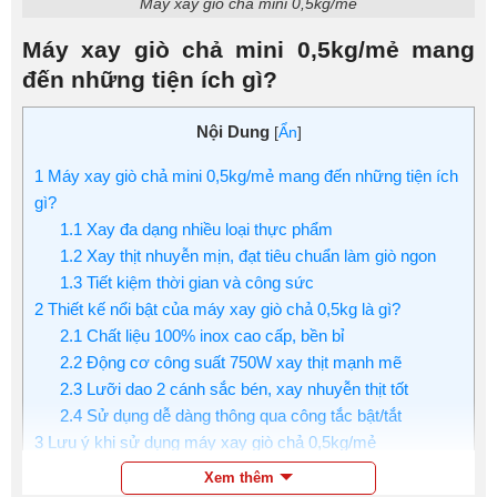
Máy xay giò chả mini 0,5kg/mẻ
Máy xay giò chả mini 0,5kg/mẻ mang
đến những tiện ích gì?
Nội Dung
[
Ẩn
]
1
Máy xay giò chả mini 0,5kg/mẻ mang đến những tiện ích
gì?
1.1
Xay đa dạng nhiều loại thực phẩm
1.2
Xay thịt nhuyễn mịn, đạt tiêu chuẩn làm giò ngon
1.3
Tiết kiệm thời gian và công sức
2
Thiết kế nổi bật của máy xay giò chả 0,5kg là gì?
2.1
Chất liệu 100% inox cao cấp, bền bỉ
2.2
Động cơ công suất 750W xay thịt mạnh mẽ
2.3
Lưỡi dao 2 cánh sắc bén, xay nhuyễn thịt tốt
2.4
Sử dụng dễ dàng thông qua công tắc bật/tắt
3
Lưu ý khi sử dụng máy xay giò chả 0,5kg/mẻ
4
Mua máy xay giò 0,5kg chính hãng, giá tốt tại
Xem thêm
dienmaythucpham.com