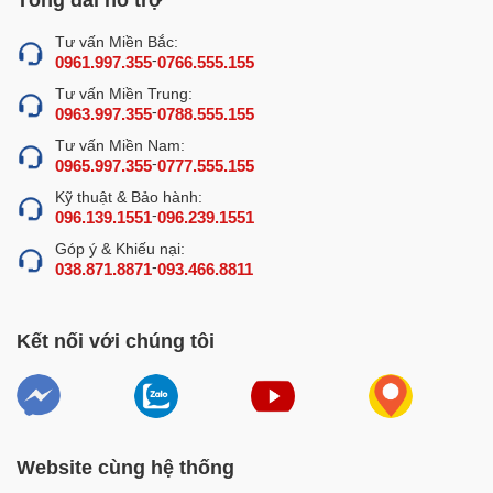
Tư vấn Miền Bắc:
-
0961.997.355
0766.555.155
Máy xay đa năng nhiều loại thực phẩm
Tư vấn Miền Trung:
Thiết kế nổi bật của máy xay giò chả
-
0963.997.355
0788.555.155
0,5kg là gì?
Tư vấn Miền Nam:
-
0965.997.355
0777.555.155
Máy xay giò chả 0,5kg được
nghiên cứu thiết kế tối ưu
Kỹ thuật & Bảo hành:
với kích thước nhỏ gọn,
không chiếm nhiều diện tích sử
-
096.139.1551
096.239.1551
dụng.
Góp ý & Khiếu nại:
-
038.871.8871
093.466.8811
Kết nối với chúng tôi
Website cùng hệ thống