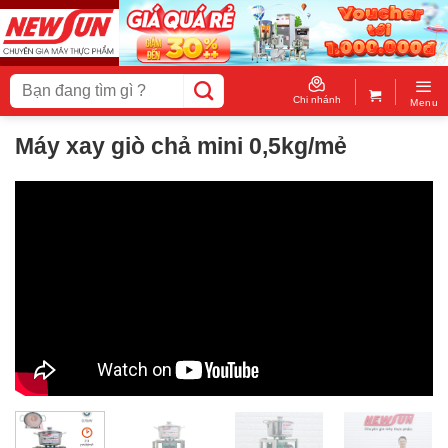
Skip
to
content
Tìm
kiếm:
Chi nhánh
Menu
Máy xay giò chả mini 0,5kg/mẻ