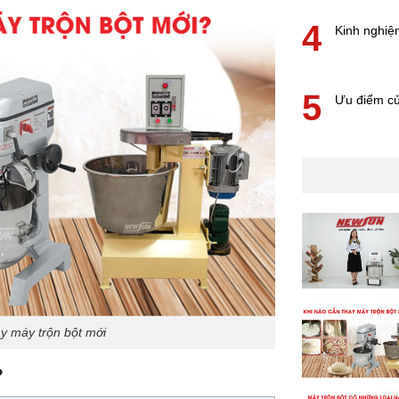
4
Kinh nghiệ
5
Ưu điểm c
ay máy trộn bột mới
?