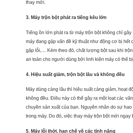
thay mới.
3. Máy trộn bột phát ra tiếng kêu lớn
Tiếng ồn lớn phát ra từ máy trộn bột không chỉ gây
máy đang gặp vấn đề kỹ thuật như động cơ bị hết d
gặp lỗi,… Kèm theo đó, chất lượng bột sau khi tr
an toàn cho người dùng bởi linh kiện máy có thể bị
4. Hiệu suất giảm, trộn bột lâu và không đều
Máy dùng càng lâu thì hiệu suất càng giảm, hoạt 
không đều. Điều này có thể gây ra một loạt các v
chuyền sản xuất của bạn. Nguyên nhân do sự hao
trong máy. Do đó, việc thay máy trộn bột mới ngay b
5. Máy lỗi thời, hạn chế về các tính năng