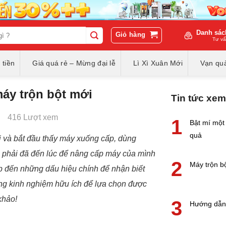
Danh sác
Giỏ hàng
Tư vấ
 tiền
Giá quá rẻ – Mừng đại lễ
Lì Xì Xuân Mới
Vạn quà
máy trộn bột mới
Tin tức xem
416 Lượt xem
1
Bật mí một 
quả
ài và bắt đầu thấy máy xuống cấp, dùng
ó phải đã đến lúc để nâng cấp máy của mình
2
Máy trộn b
 đến những dấu hiệu chính để nhận biết
ng kinh nghiệm hữu ích để lựa chọn được
khảo!
3
Hướng dẫn 