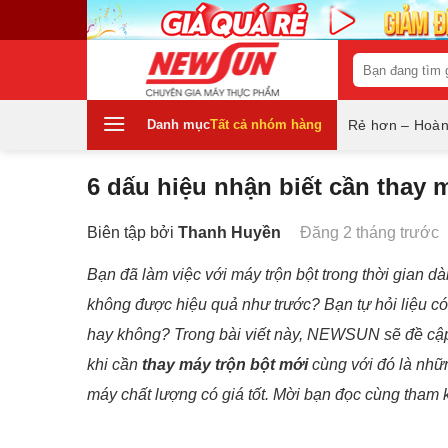
Skip
to
content
Tìm
kiếm:
Danh mục
Tất cả nhóm hàng
Rẻ hơn – Hoàn
6 dấu hiệu nhận biết cần thay 
Biên tập bởi
Thanh Huyền
Đăng 2 tháng trước
Bạn đã làm việc với máy trộn bột trong thời gian d
không được hiệu quả như trước? Bạn tự hỏi liệu c
hay không? Trong bài viết này, NEWSUN sẽ đề cập
khi cần
thay máy trộn bột mới
cùng với đó là nhữ
máy chất lượng có giá tốt. Mời bạn đọc cùng tham 