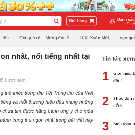
Danh sác
Giỏ hàng
Tư vấ
 tiền
Giá quá rẻ – Mừng đại lễ
Lì Xì Xuân Mới
Vạn quà
n nhất, nổi tiếng nhất tại
Tin tức xem
1
Giới thiệu
05 Lượt xem
đầu!
g thể thiếu trong dịp Tết Trung thu của Việt
2
Thực đơn 
i tiếng và mỗi thương hiệu đều mang những
LỚN
ẫn chưa tìm được hãng bánh ưng ý cho mùa
ánh trung thu ngon nhất trong bài viết này
3
Kinh doanh 