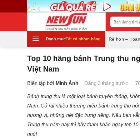
Skip
to
content
Tìm
kiếm:
Danh mục
Tất cả nhóm hàng
Rẻ hơn – Hoàn
Top 10 hãng bánh Trung thu ngo
Việt Nam
Biên tập bởi
Minh Ánh
Đăng 3 tháng trước
7
Bánh trung thu là một loại bánh truyền thống, khôn
Nam. Có rất nhiều thương hiệu bánh trung thu nổ
hương vị, những nét đặc trưng riêng. Nếu bạn v
Trung thu năm nay thì hãy tham khảo ngay top 10 b
nhé!