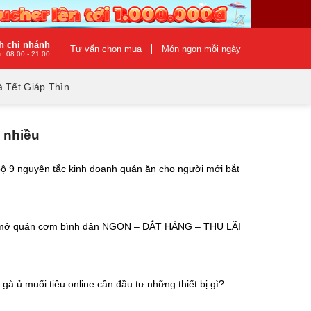
h chi nhánh
Tư vấn chọn mua
Món ngon mỗi ngày
n 08:00 - 21:00
 Tết Giáp Thìn
 nhiều
 bộ 9 nguyên tắc kinh doanh quán ăn cho người mới bắt
mở quán cơm bình dân NGON – ĐẮT HÀNG – THU LÃI
gà ủ muối tiêu online cần đầu tư những thiết bị gì?