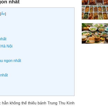
gon nhất
[
Ẩn
]
nhất
 Hà Nội
u ngon nhất
nhất
c hẳn không thể thiếu bánh Trung Thu Kinh